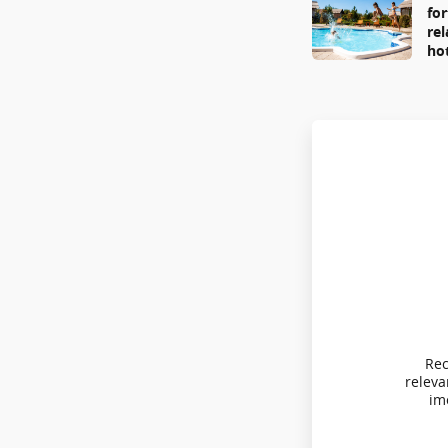
fo
re
ho
Rec
relev
imo