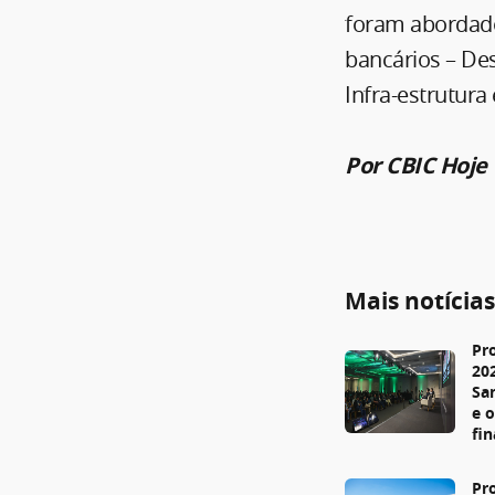
foram abordados
bancários – De
Infra-estrutur
Por CBIC Hoje
Mais notícia
Pr
20
Sa
e 
fi
Pr