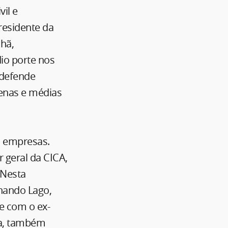
il e
residente da
hã,
io porte nos
 defende
enas e médias
s empresas.
 geral da CICA,
 Nesta
rnando Lago,
e com o ex-
dia, também