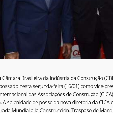
 Câmara Brasileira da Indústria da Construção (CBI
mpossado nesta segunda-feira (16/01) como vice-pre
nternacional das Associações de Construção (CICA
a. A solenidade de posse da nova diretoria da CICA
irada Mundial a la Construcción. Traspaso de Mand