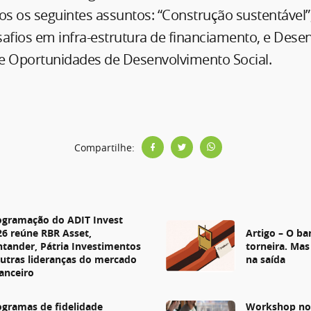
 os seguintes assuntos: “Construção sustentável”; 
safios em infra-estrutura de financiamento, e Dese
a e Oportunidades de Desenvolvimento Social.
Compartilhe:
s
ogramação do ADIT Invest
26 reúne RBR Asset,
Artigo – O ba
ntander, Pátria Investimentos
torneira. Mas
outras lideranças do mercado
na saída
nanceiro
ogramas de fidelidade
Workshop no 