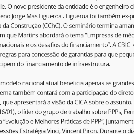
le. O novo presidente da entidade é o engenheiro civ
leno Jorge Mas Figueroa . Figueroa foi também ex-p
 da Construção (CChC). O seminário termina aman
m que Martins abordará o tema “Empresas de méd
nacionais e os desafios do financiamento”. A CBIC
egras para concessão de garantias para que pequ
cipem do financiamento de infraestrutura.
o modelo nacional atual beneficia apenas as grande
 tema também contará com a participação do diretor
, que apresentará a visão da CICA sobre o assunto.
16/01), o líder do grupo de trabalho sobre PPPs, Fe
 “Evolução e Melhores Práticas de PPP”, juntament
essões Estratégia Vinci, Vincent Piron. Durante o 