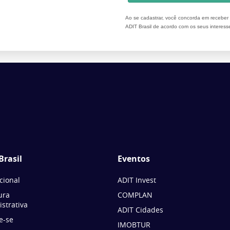
Ao se cadastrar, você concorda em recebe
ADIT Brasil de acordo com os seus interess
Brasil
Eventos
ucional
ADIT Invest
ura
COMPLAN
strativa
ADIT Cidades
e-se
IMOBTUR