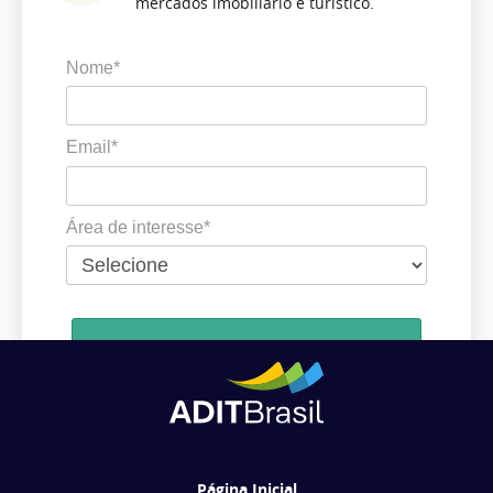
mercados imobiliário e turístico.
Nome*
Email*
Área de interesse*
Cadastrar
Ao se cadastrar, você concorda em receber comunicações da ADIT
Brasil de acordo com os seus interesses.
Página Inicial