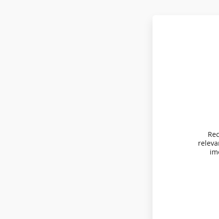
Rec
relev
imo