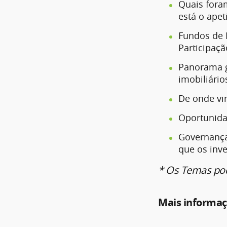
Quais fora
está o ape
Fundos de I
Participaçã
Panorama g
imobiliário
De onde vir
Oportunida
Governança 
que os inv
* Os Temas pod
Mais informa