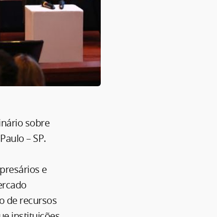
inário sobre
Paulo – SP.
presários e
mercado
ão de recursos
 instituições