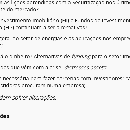
m as lições aprendidas com a Securitização nos últi
tite do mercado?
nvestimento Imobiliário (FII) e Fundos de Investime
o (FIP) continuam a ser alternativas?
eral do setor de energias e as aplicações nos empr
s;
á o dinheiro? Alternativas de
funding
para o setor imo
des que vêm com a crise:
distresses assets
;
necessária para fazer parcerias com investidores: ca
estidores procuram numa empresa;
em sofrer alterações.
ções