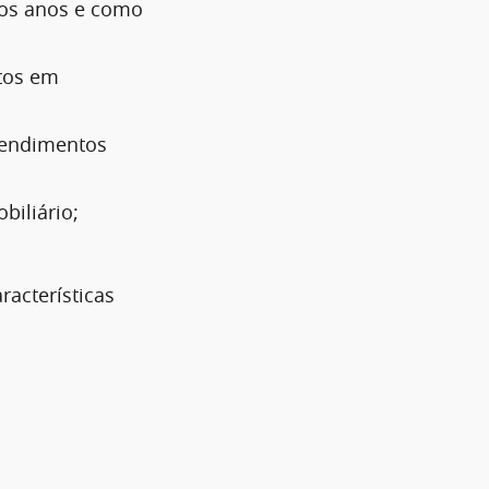
mos anos e como
ntos em
eendimentos
biliário;
racterísticas