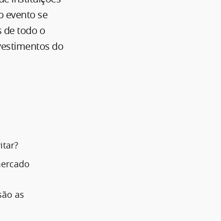
o evento se
 de todo o
nvestimentos do
itar?
mercado
são as