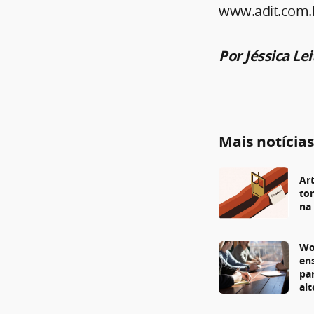
www.adit.com.br
Por Jéssica Le
Mais notícia
Art
to
na
Wo
en
pa
al