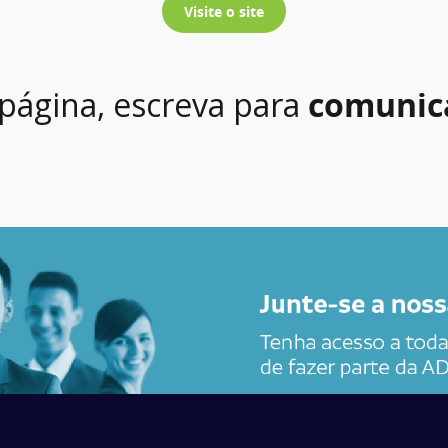
Visite o site
 página, escreva para
comunic