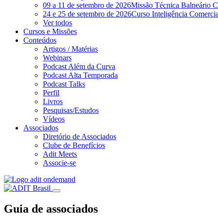
09 a 11 de setembro de 2026
Missão Técnica Balneário C
24 e 25 de setembro de 2026
Curso Inteligência Comercial
Ver todos
Cursos e Missões
Conteúdos
Artigos / Matérias
Webinars
Podcast Além da Curva
Podcast Alta Temporada
Podcast Talks
Perfil
Livros
Pesquisas/Estudos
Vídeos
Associados
Diretório de Associados
Clube de Benefícios
Adit Meets
Associe-se
Guia de associados