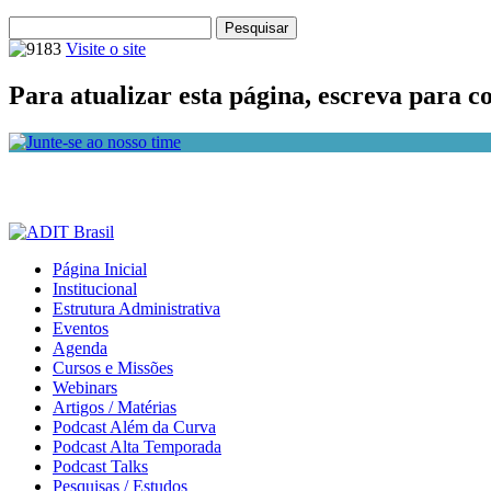
Pesquisar
Visite o site
Para atualizar esta página, escreva para
c
Página Inicial
Institucional
Estrutura Administrativa
Eventos
Agenda
Cursos e Missões
Webinars
Artigos / Matérias
Podcast Além da Curva
Podcast Alta Temporada
Podcast Talks
Pesquisas / Estudos