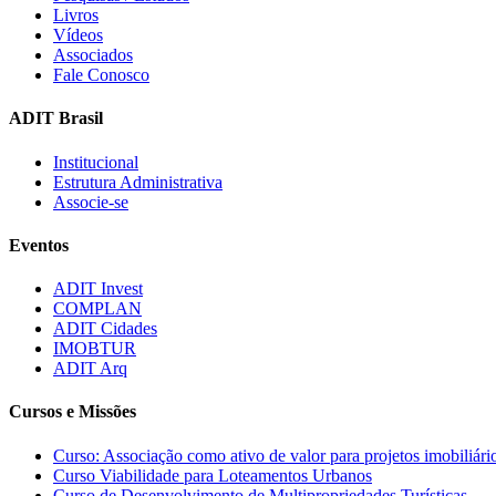
Livros
Vídeos
Associados
Fale Conosco
ADIT Brasil
Institucional
Estrutura Administrativa
Associe-se
Eventos
ADIT Invest
COMPLAN
ADIT Cidades
IMOBTUR
ADIT Arq
Cursos e Missões
Curso: Associação como ativo de valor para projetos imobiliár
Curso Viabilidade para Loteamentos Urbanos
Curso de Desenvolvimento de Multipropriedades Turísticas