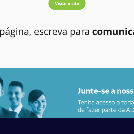
Visite o site
 página, escreva para
comunic