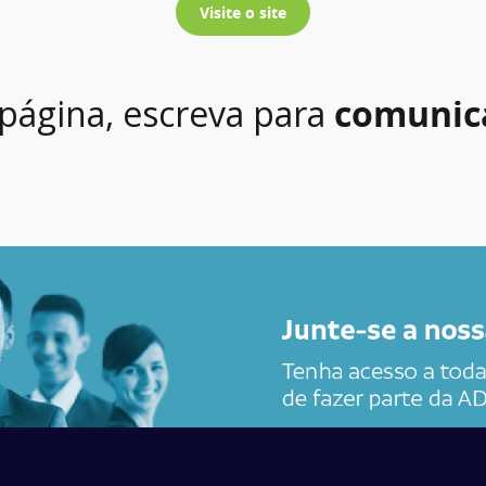
Visite o site
 página, escreva para
comunic