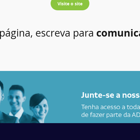
Visite o site
 página, escreva para
comunic