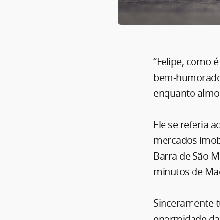
“Felipe, como é
bem-humorado u
enquanto almo
Ele se referia 
mercados imobil
Barra de São Mi
minutos de Mac
Sinceramente t
enormidade da 