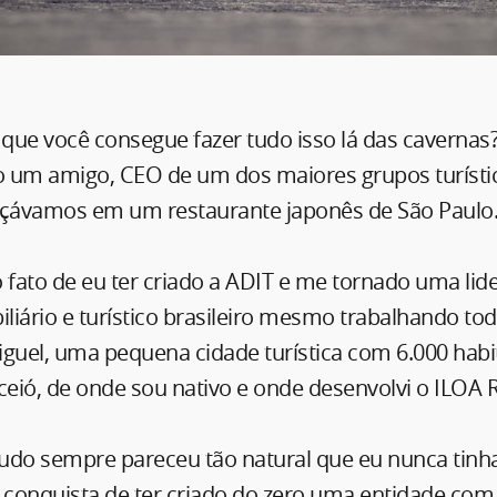
 que você consegue fazer tudo isso lá das cavernas?
m amigo, CEO de um dos maiores grupos turístico
çávamos em um restaurante japonês de São Paulo
ao fato de eu ter criado a ADIT e me tornado uma li
iário e turístico brasileiro mesmo trabalhando tod
guel, uma pequena cidade turística com 6.000 habi
eió, de onde sou nativo e onde desenvolvi o ILOA R
udo sempre pareceu tão natural que eu nunca tinh
conquista de ter criado do zero uma entidade com