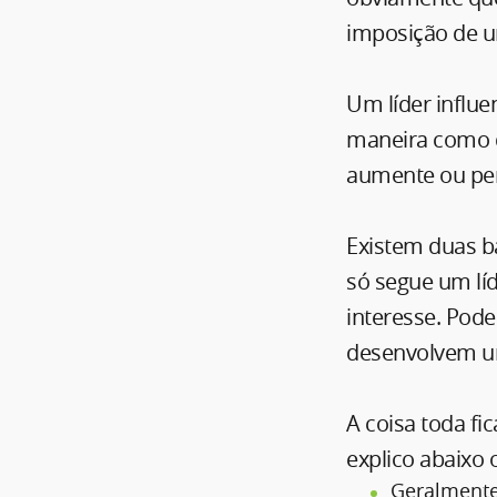
imposição de u
Um líder influe
maneira como q
aumente ou per
Existem duas ba
só segue um líd
interesse. Pod
desenvolvem u
A coisa toda fi
explico abaixo 
Geralmente 