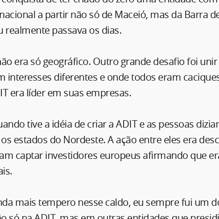
rnacional a partir não só de Maceió, mas da Barra d
u realmente passava os dias.
ão era só geográfico. Outro grande desafio foi uni
 interesses diferentes e onde todos eram caciques
 era líder em suas empresas.
do tive a idéia de criar a ADIT e as pessoas dizia
 os estados do Nordeste. A ação entre eles era de
am captar investidores europeus afirmando que 
is.
inda mais tempero nesse caldo, eu sempre fui um 
o só na ADIT, mas em outras entidades que presid