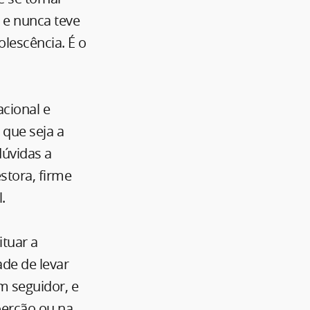
 e nunca teve
lescência. É o
cional e
 que seja a
dúvidas a
stora, firme
.
ituar a
ade de levar
m seguidor, e
oerção ou na