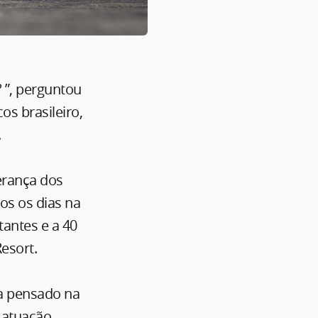
 ”, perguntou
s brasileiro,
.
derança dos
os os dias na
tantes e a 40
esort.
a pensado na
 atuação