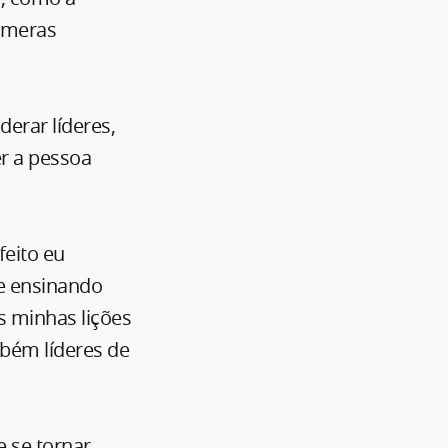
úmeras
derar líderes,
er a pessoa
feito eu
re ensinando
s minhas lições
mbém líderes de
 se tornar