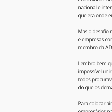
nacional e inte
que era onde e
Mas o desafio n
e empresas com
membro da ADIT
Lembro bem quan
impossível unir
todos procurav
do que os dema
Para colocar a
empresários nã