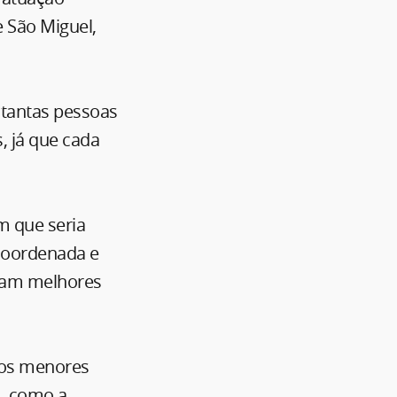
e São Miguel,
r tantas pessoas
, já que cada
m que seria
scoordenada e
eram melhores
dos menores
i, como a