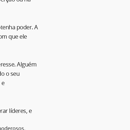
btenha poder. A
com que ele
teresse. Alguém
do o seu
 e
ar líderes, e
 poderosos.