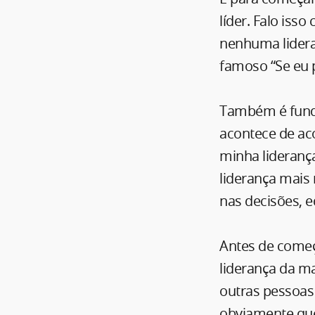
líder. Falo iss
nenhuma lideran
famoso “Se eu 
Também é funda
acontece de ac
minha lideranç
liderança mais 
nas decisões, 
Antes de começa
liderança da ma
outras pessoas 
obviamente que