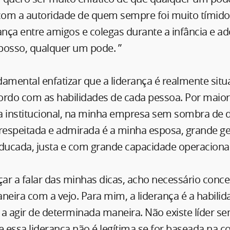
o com a autoridade de quem sempre foi muito tímido
ça entre amigos e colegas durante a infância e ado
posso, qualquer um pode. ”
mental enfatizar que a liderança é realmente situa
ordo com as habilidades de cada pessoa. Por maior
a institucional, na minha empresa sem sombra de 
respeitada e admirada é a minha esposa, grande ge
educada, justa e com grande capacidade operacional
r a falar das minhas dicas, acho necessário conce
neira com a vejo. Para mim, a liderança é a habilid
a agir de determinada maneira. Não existe líder se
 essa liderança não é legítima se for baseada na c