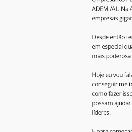
ADEMI/AL. Na A
empresas gigan
Desde então ten
em especial qu
mais poderosa 
Hoje eu vou fal
conseguir me to
como fazer isso
possam ajudar 
líderes.
E para começar