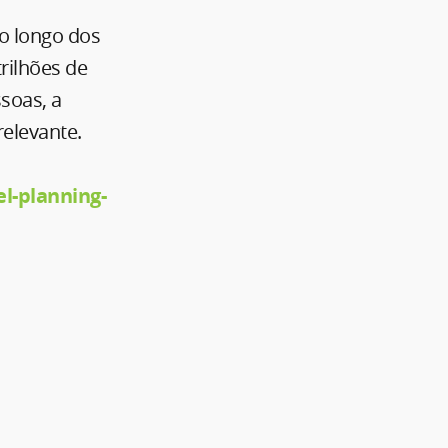
o longo dos
rilhões de
soas, a
relevante.
l-planning-