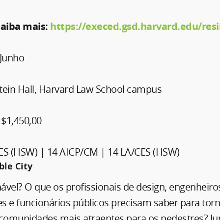
saiba mais:
https://execed.gsd.harvard.edu/resil
 Junho
ein Hall, Harvard Law School campus
$1,450,00
ES (HSW) | 14 AICP/CM | 14 LA/CES (HSW)
le City
vel? O que os profissionais de design, engenheiro
 e funcionários públicos precisam saber para torna
comunidades mais atraentes para os pedestres? Junt