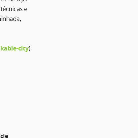
técnicas e
minhada,
kable-city
)
cle