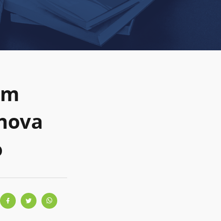
om
 nova
o