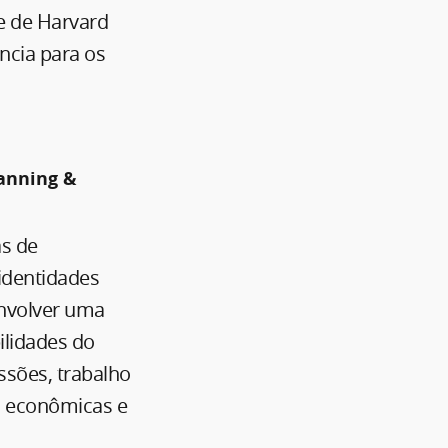
e de Harvard
cia para os
lanning &
s de
identidades
envolver uma
lidades do
ssões, trabalho
, econômicas e