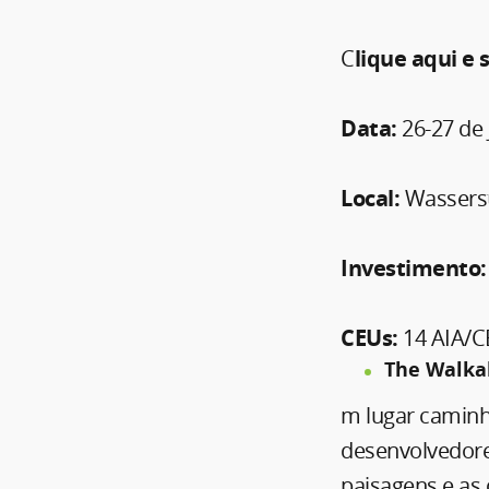
C
lique aqui e 
Data:
26-27 de
Local:
Wasserst
Investimento:
CEUs:
14 AIA/C
The Walkab
m lugar caminhá
desenvolvedores
paisagens e as 