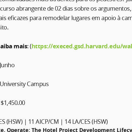
curso abrangente de 02 dias sobre os argumentos, 
is eficazes para remodelar lugares em apoio à ca
ito.
saiba mais
: (
https://execed.gsd.harvard.edu/wal
 Junho
University Campus
$1,450.00
ES (HSW) | 11 AICP/CM | 14 LA/CES (HSW)
te, Operate: The Hotel Project Development Lifecy