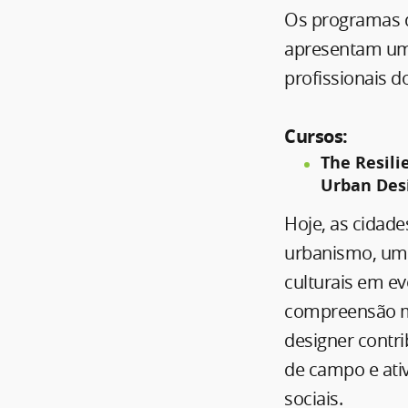
Os programas d
apresentam um
profissionais do
Cursos:
The Resili
Urban Des
Hoje, as cidad
urbanismo, uma
culturais em e
compreensão ma
designer contri
de campo e ati
sociais.