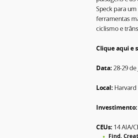
Speck para um 
ferramentas ma
ciclismo e trâns
Clique aqui e 
Data:
28-29 de
Local:
Harvard 
Investimento:
CEUs:
14 AIA/C
Find, Crea