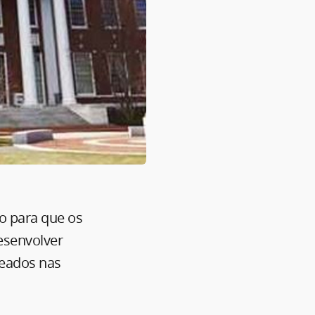
o para que os
esenvolver
seados nas