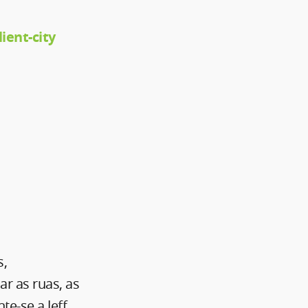
ient-city
s,
r as ruas, as
e-se a Jeff