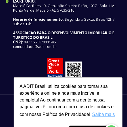
ESCRITÓRIO:
Maceió Facilities - R. Gen. João Saleiro Pitão, 1037 - Sala 11A -
Ponta Verde, Maceió - AL, 57035-210
Horário de funcionamento:
Segunda a Sexta: 8h às 12h /
13h às 17h
ASSOCIACAO PARA O DESENVOLVIMENTO IMOBILIARIO E
TURISTICO DO BRASIL
CNPJ:
08.116.783/0001-85
comunidade@adit.com.br
A ADIT Brasil utiliza cookies para tornar sua
experiência online ainda mais incrível e
completa! Ao continuar com a gente nessa
página, você concorda com o uso de cookies e
com nossa Política de Privacidade!
Saiba mais
82 3327-3465