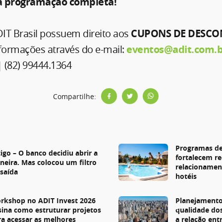
 programação completa!
IT Brasil possuem direito aos
CUPONS DE DESC
nformações através do e-mail:
eventos@adit.com.
| (82) 99444.1364
Compartilhe:
s
Programas de
igo – O banco decidiu abrir a
fortalecem re
rneira. Mas colocou um filtro
relacionamen
 saída
hotéis
rkshop no ADIT Invest 2026
Planejamento
sina como estruturar projetos
qualidade do
ra acessar as melhores
a relação entr