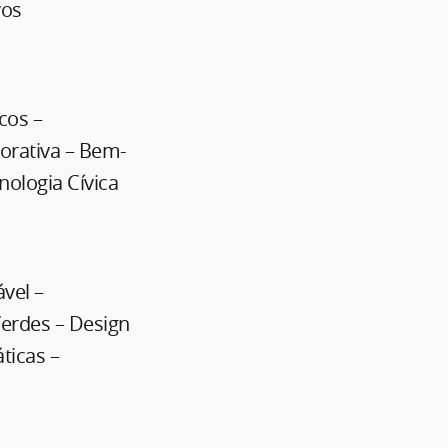
vos
cos –
orativa – Bem-
nologia Cívica
vel –
Verdes – Design
ticas –