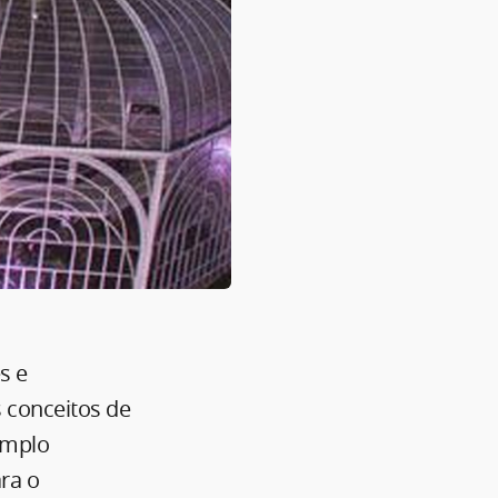
s e
 conceitos de
amplo
ra o