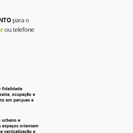
ONTO
para o
br
ou telefone
 fidelidade
ceita, ocupação e
to em parques e
 urbano e
s espaços orientam
e verticalização e