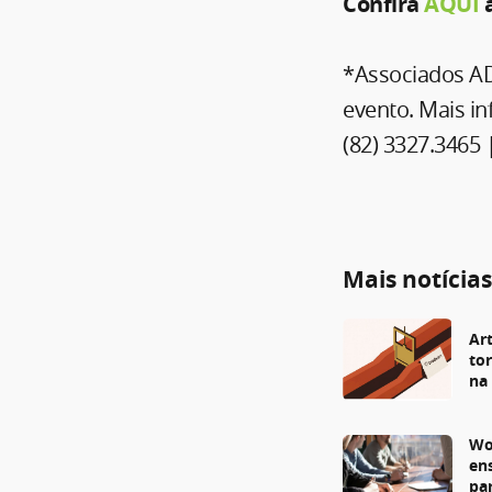
Confira
AQUI
a
*Associados AD
evento. Mais i
(82) 3327.3465 
Mais notícia
Art
to
na
Wo
en
pa