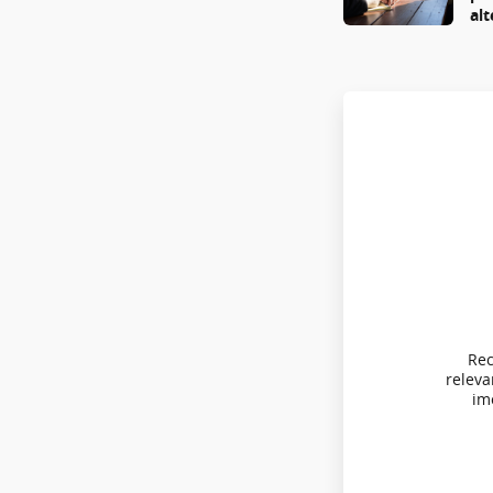
al
Rec
relev
imo