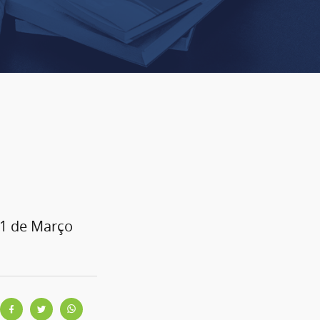
o
01 de Março