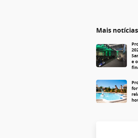
Mais notícia
Pr
20
Sa
e 
fi
Pr
fo
re
ho