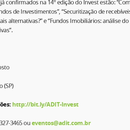
já confirmados na 14º edição do Invest estão: “Com
dos de Investimentos”, “Securitização de recebívei
is alternativas?” e “Fundos Imobiliários: análise do
vas”.
osto
o (SP)
ções:
http://bit.ly/ADIT-Invest
3327-3465 ou
eventos@adit.com.br