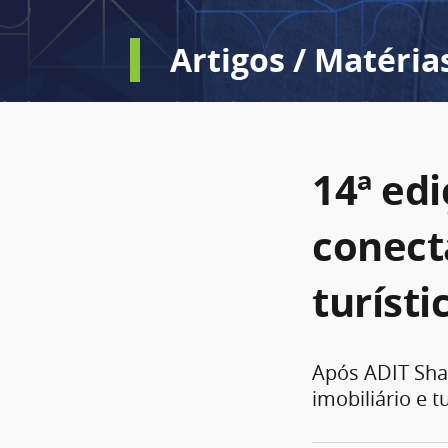
Artigos / Matéria
14ª ed
conecta
turíst
Após ADIT Sha
imobiliário e t