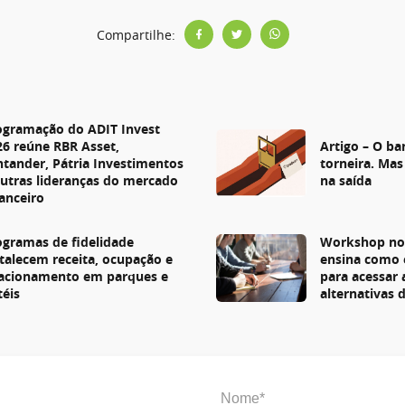
Compartilhe:
s
ogramação do ADIT Invest
26 reúne RBR Asset,
Artigo – O ba
ntander, Pátria Investimentos
torneira. Mas
outras lideranças do mercado
na saída
nanceiro
ogramas de fidelidade
Workshop no 
rtalecem receita, ocupação e
ensina como 
lacionamento em parques e
para acessar
téis
alternativas 
Nome*