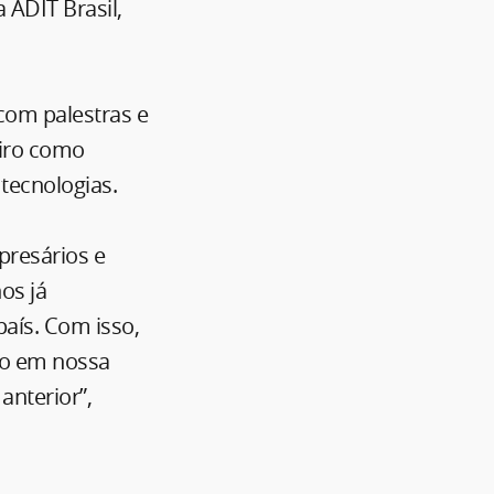
 ADIT Brasil,
com palestras e
eiro como
tecnologias.
presários e
os já
aís. Com isso,
do em nossa
nterior”,