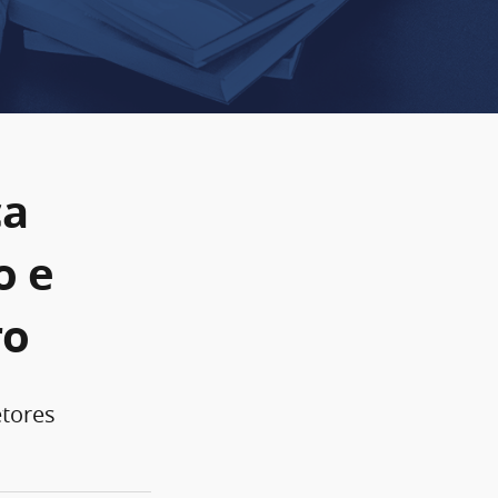
ca
o e
ro
etores