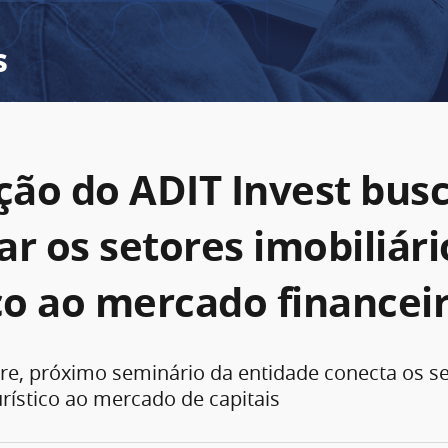
s
ição do ADIT Invest bus
r os setores imobiliári
ico ao mercado financei
re, próximo seminário da entidade conecta os s
urístico ao mercado de capitais