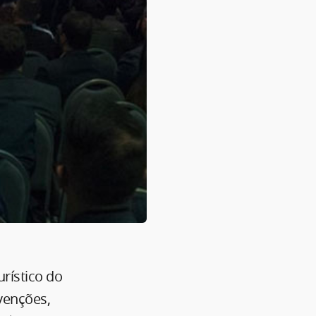
rístico do
venções,