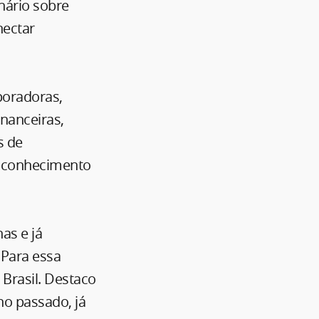
inário sobre
nectar
poradoras,
financeiras,
s de
e conhecimento
as e já
 Para essa
Brasil. Destaco
o passado, já