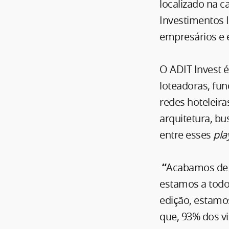
localizado na c
Investimentos I
empresários e 
O ADIT Invest é
loteadoras, fu
redes hoteleiras
arquitetura, b
entre esses
pla
“
Acabamos de r
estamos a todo
edição, estamo
que, 93% dos v