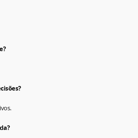
e?
ecisões?
ivos.
ida?