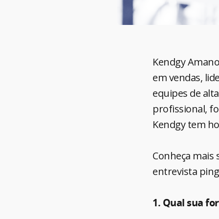
Kendgy Amano é
em vendas, lid
equipes de alt
profissional, f
Kendgy tem hoj
Conheça mais s
entrevista pin
1. Qual sua f