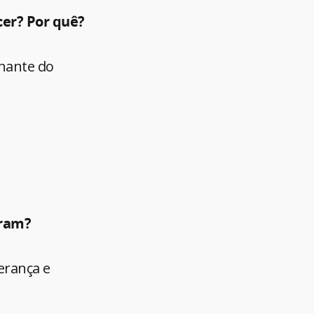
cer? Por quê?
inante do
iram?
derança e