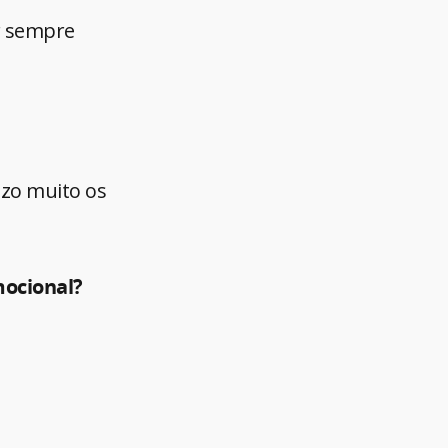
er sempre
rizo muito os
mocional?