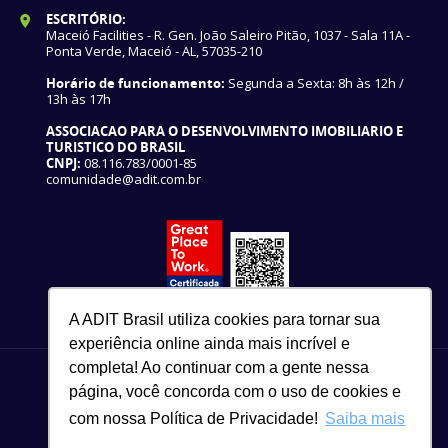
ESCRITÓRIO:
Maceió Facilities - R. Gen. João Saleiro Pitão, 1037 - Sala 11A -
Ponta Verde, Maceió - AL, 57035-210
Horário de funcionamento:
Segunda a Sexta: 8h às 12h /
13h às 17h
ASSOCIACAO PARA O DESENVOLVIMENTO IMOBILIARIO E
TURISTICO DO BRASIL
CNPJ:
08.116.783/0001-85
comunidade@adit.com.br
A ADIT Brasil utiliza cookies para tornar sua
experiência online ainda mais incrível e
completa! Ao continuar com a gente nessa
página, você concorda com o uso de cookies e
com nossa Política de Privacidade!
Saiba mais
82 3327-3465