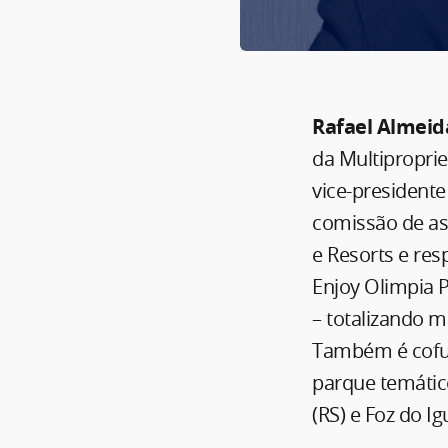
Rafael Almeid
da Multipropri
vice-president
comissão de as
e Resorts e res
Enjoy Olimpia P
– totalizando ma
Também é cofu
parque temátic
(RS) e Foz do Ig