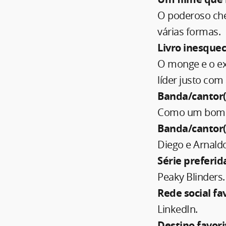
O poderoso che
várias formas.
Livro inesquec
O monge e o ex
líder justo com 
Banda/cantor(a
Como um bom go
Banda/cantor
Diego e Arnald
Série preferid
Peaky Blinders.
Rede social fa
LinkedIn.
Destino favori