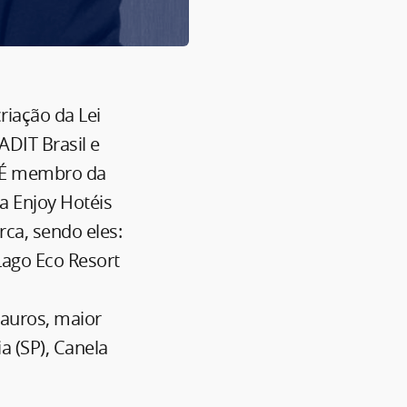
riação da Lei
DIT Brasil e
. É membro da
a Enjoy Hotéis
rca, sendo eles:
 Lago Eco Resort
auros, maior
a (SP), Canela