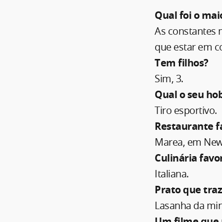
Qual foi o ma
As constantes
que estar em c
Tem filhos?
Sim, 3.
Qual o seu ho
Tiro esportivo.
Restaurante f
Marea, em New
Culinária favo
Italiana.
Prato que tra
Lasanha da min
Um filme que 