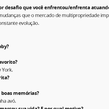
ior desafio que você enfrentou/enfrenta atuand
 mudanças que o mercado de multipropriedade im
onstante evolução.
bby?
avorito?
 York.
rita?
z boas memórias?
ha avó.
marcou sua vida? E por qual motivo?