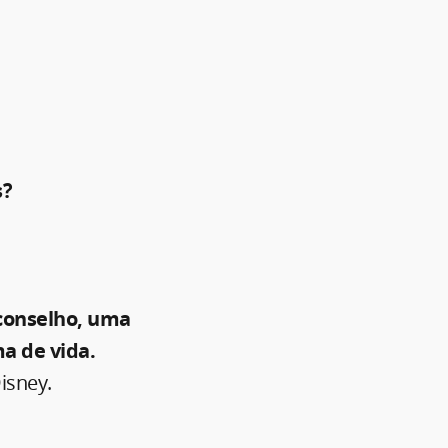
s?
 conselho, uma
a de vida.
isney.