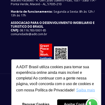
Maceió Facilities - R. Gen. João Saleiro Pitão, 1037 - Sala 11A -
Ponta Verde, Maceió - AL, 57035-210
Horário de funcionamento:
Segunda a Sexta: 8h às 12h /
13h às 17h
ASSOCIACAO PARA O DESENVOLVIMENTO IMOBILIARIO E
TURISTICO DO BRASIL
CNPJ:
08.116.783/0001-85
comunidade@adit.com.br
A ADIT Brasil utiliza cookies para tornar sua
experiência online ainda mais incrível e
completa! Ao continuar com a gente nessa
página, você concorda com o uso de cookies e
com nossa Política de Privacidade!
Saiba mais
82 3327-3465
Copyright © 2021
Recusar Cookies
Aceitar Cookies