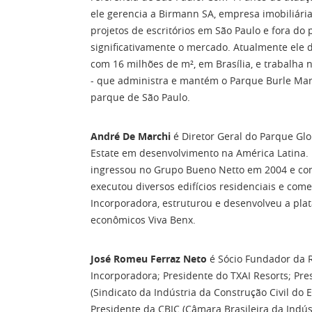
ele gerencia a Birmann SA, empresa imobiliária
projetos de escritórios em São Paulo e fora d
significativamente o mercado. Atualmente ele 
com 16 milhões de m², em Brasília, e trabalha
- que administra e mantém o Parque Burle Mar
parque de São Paulo.
André De Marchi
é Diretor Geral do Parque Glo
Estate em desenvolvimento na América Latina. In
ingressou no Grupo Bueno Netto em 2004 e co
executou diversos edifícios residenciais e come
Incorporadora, estruturou e desenvolveu a pla
econômicos Viva Benx.
José Romeu Ferraz Neto
é Sócio Fundador da 
Incorporadora; Presidente do TXAI Resorts; Pr
(Sindicato da Indústria da Construção Civil do E
Presidente da CBIC (Câmara Brasileira da Indúst