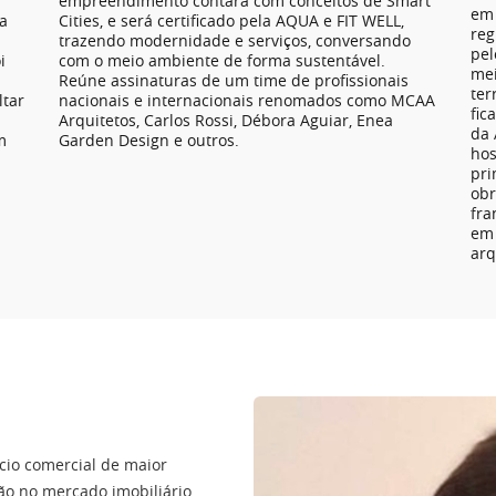
empreendimento contará com conceitos de Smart
em 
a
Cities, e será certificado pela AQUA e FIT WELL,
reg
trazendo modernidade e serviços, conversando
pel
i
com o meio ambiente de forma sustentável.
mei
Reúne assinaturas de um time de profissionais
ter
ltar
nacionais e internacionais renomados como MCAA
fic
l
Arquitetos, Carlos Rossi, Débora Aguiar, Enea
da 
m
Garden Design e outros.
hos
pri
obr
fra
em 
arq
ício comercial de maior
ão no mercado imobiliário,