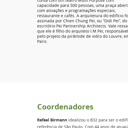
conta com um teatro Multi Purpose com
capacidade para 500 pessoas, uma praça abert
com ativações e programações especiais,
restaurante e cafés. A arquitetura do edifício fo
assinada por Chien Chung Pei, ou “Didi Pei”, do
escritório Pei Partnership Architects. Vale ressa
que ele é filho do arquiteto I.M.Pei, responsáve
pelo projeto da pirâmide de vidro do Louvre, e
Paris.
Coordenadores
Rafael Birmann
idealizou o B32 para ser o edif
referência de São Paulo. Com 44 anos de atuaç