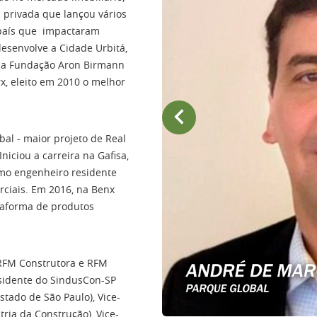
 privada que lançou vários
o país que impactaram
desenvolve a Cidade Urbitá,
 na Fundação Aron Birmann
x, eleito em 2010 o melhor
bal - maior projeto de Real
iciou a carreira na Gafisa,
mo engenheiro residente
rciais. Em 2016, na Benx
taforma de produtos
RFM Construtora e RFM
esidente do SindusCon-SP
stado de São Paulo), Vice-
ria da Construção), Vice-