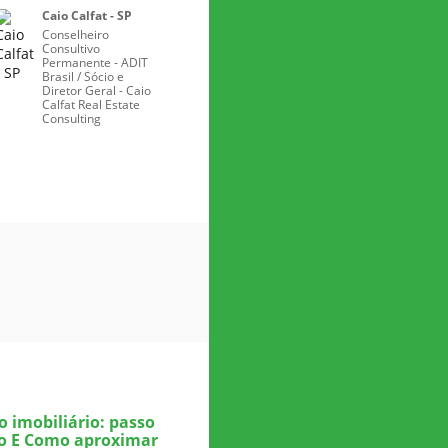
Caio Calfat - SP
Conselheiro
Consultivo
Permanente - ADIT
Brasil / Sócio e
Diretor Geral - Caio
Calfat Real Estate
Consulting
 imobiliário: passo
to E Como aproximar