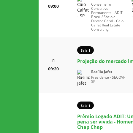
Conselheiro
09:00
Consultivo
Permanente - ADIT
Brasil / Sócio e
Diretor Geral - Caio
Calfat Real Estate
Consulting
Sala 1
Projeção do mercado imo
09:20
Basílio Jafet
Presidente - SECOVI-
SP
Sala 1
Prêmio Legado ADIT: Um
pena ser vivida - Hom
Chap Chap