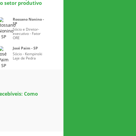
o setor produtivo
Rossano Nonino -
SP
Sócio e Diretor-
executivo - Fator
ORE
José Paim - SP
Sócio - Kempinski
Laje de Pedra
Recebíveis: Como