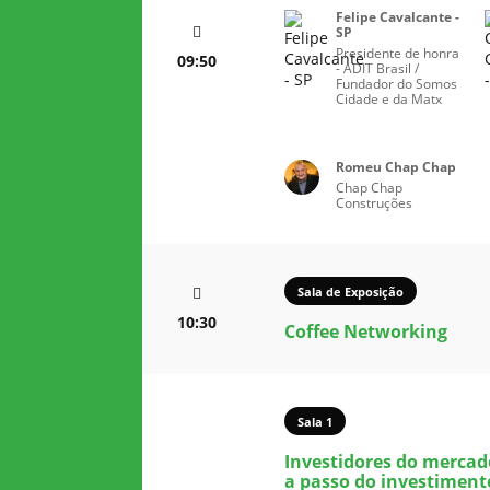
Felipe Cavalcante -
SP
Presidente de honra
09:50
- ADIT Brasil /
Fundador do Somos
Cidade e da Matx
Romeu Chap Chap
Chap Chap
Construções
Sala de Exposição
10:30
Coffee Networking
Sala 1
Investidores do mercado
a passo do investimen