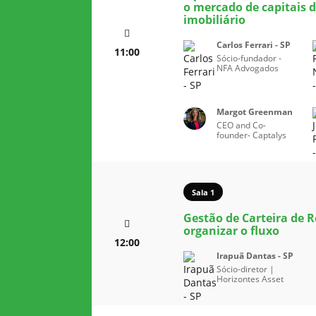
o mercado de capitais d
imobiliário
Carlos Ferrari - SP
11:00
Sócio-fundador -
NFA Advogados
Margot Greenman
CEO and Co-
founder- Captalys
Sala 1
Gestão de Carteira de 
organizar o fluxo
12:00
Irapuã Dantas - SP
Sócio-diretor |
Horizontes Asset