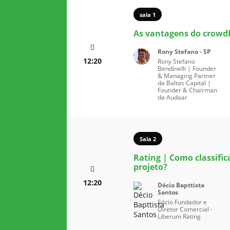
sala 1
As vantagens do crowdf
Rony Stefano - SP
12:20
Rony Stefano
Bendinelli | Founder
& Managing Partner
da Baltas Capital |
Founder & Chairman
da Audaar
Sala 2
Rating | Como classifica
projeto?
12:20
Décio Bapttista
Santos
Sócio Fundador e
Diretor Comercial -
Liberum Rating