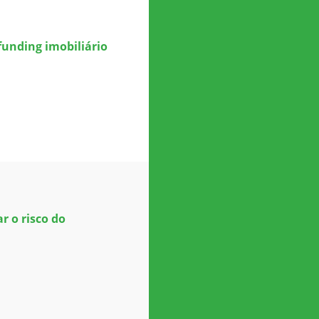
unding imobiliário
r o risco do