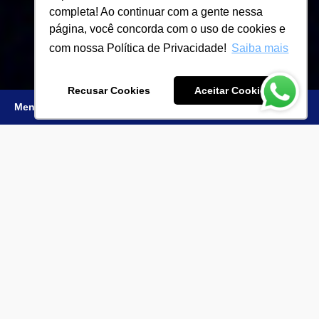
completa! Ao continuar com a gente nessa
página, você concorda com o uso de cookies e
com nossa Política de Privacidade!
Saiba mais
Recusar Cookies
Aceitar Cookies
Menu
Inscreva-se
Curso Viabilidade para Loteamentos
Urbanos
O Curso Viabilidade para Loteamentos Urbanos é promovido
pela ADIT, através do ADIT Academy, e oferece uma
imersão
profunda e prática sobre as diversas dimensões que
envolvem o planejamento, análise e viabilidade de
loteamentos urbanos
. Com um conteúdo cuidadosamente
estruturado, o curso abordará desde os conceitos