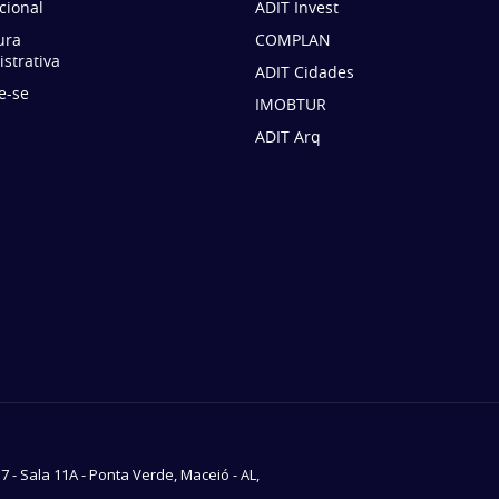
ucional
ADIT Invest
ura
COMPLAN
strativa
ADIT Cidades
e-se
IMOBTUR
ADIT Arq
37 - Sala 11A - Ponta Verde, Maceió - AL,