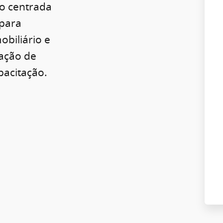
o centrada
para
obiliário e
ração de
pacitação.