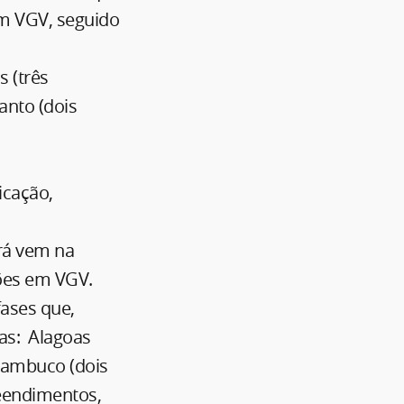
em VGV, seguido
 (três
anto (dois
icação,
rá vem na
ões em VGV.
ases que,
as: Alagoas
nambuco (dois
reendimentos,