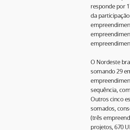
responde por 1
da participação
empreendimento
empreendimento
empreendimento
O Nordeste bra
somando 29 emp
empreendimento
sequência, com
Outros cinco e
somados, conso
(três empreend
projetos, 670 