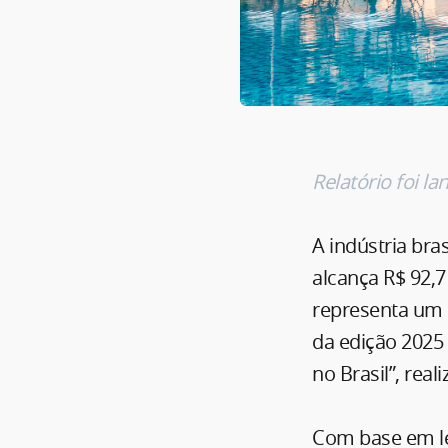
Relatório foi l
A indústria bra
alcança R$ 92,7
representa um 
da edição 2025
no Brasil”, real
Com base em le