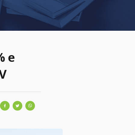
% e
GV