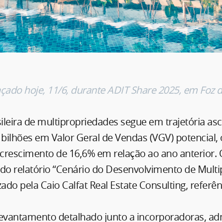
ançado hoje, 11/6, durante ADIT Share 2025, em Foz 
sileira de multipropriedades segue em trajetória as
 bilhões em Valor Geral de Vendas (VGV) potencial,
crescimento de 16,6% em relação ao ano anterior.
 do relatório “Cenário do Desenvolvimento de Mult
izado pela Caio Calfat Real Estate Consulting, referên
vantamento detalhado junto a incorporadoras, ad