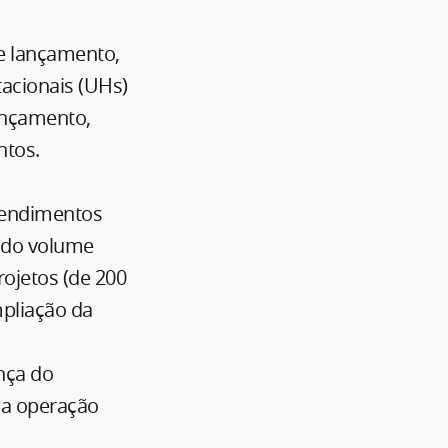
e lançamento,
tacionais (UHs)
lançamento,
ntos.
eendimentos
o do volume
ojetos (de 200
mpliação da
ança do
da operação