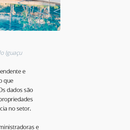
do Iguaçu
cendente e
 o que
 Os dados são
ipropriedades
cia no setor.
ministradoras e