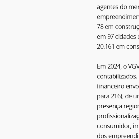
agentes do mer
empreendimento
78 em construçã
em 97 cidades d
20.161 em cons
Em 2024, o VGV
contabilizados
financeiro env
para 216), de u
presença regio
profissionaliza
consumidor, im
dos empreendi