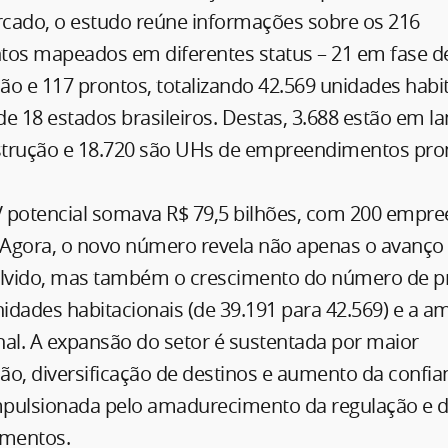
cado, o estudo reúne informações sobre os 216
s mapeados em diferentes status – 21 em fase d
o e 117 prontos, totalizando 42.569 unidades habi
e 18 estados brasileiros. Destas, 3.688 estão em 
trução e 18.720 são UHs de empreendimentos pro
 potencial somava R$ 79,5 bilhões, com 200 empr
. Agora, o novo número revela não apenas o avanç
olvido, mas também o crescimento do número de pr
nidades habitacionais (de 39.191 para 42.569) e a a
nal. A expansão do setor é sustentada por maior
ção, diversificação de destinos e aumento da confi
pulsionada pelo amadurecimento da regulação e 
mentos.