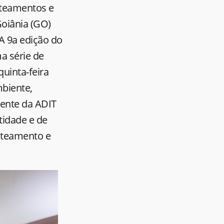
oteamentos e
Goiânia (GO)
 A 9a edição do
a série de
quinta-feira
mbiente,
dente da ADIT
ntidade e de
oteamento e