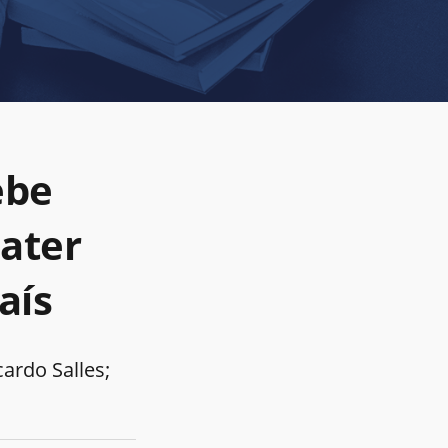
ebe
bater
aís
ardo Salles;