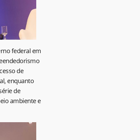
erno federal em
preendedorismo
xcesso de
mal, enquanto
série de
eio ambiente e