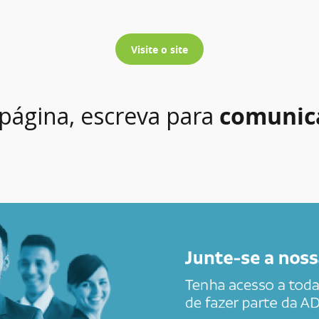
Visite o site
 página, escreva para
comunic