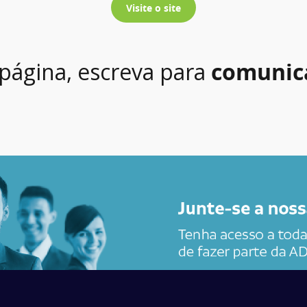
Visite o site
 página, escreva para
comunic