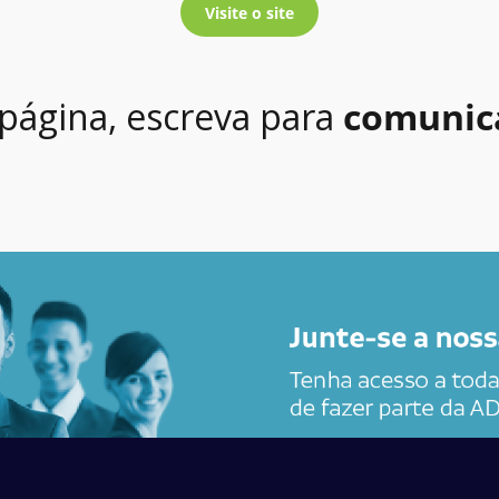
Visite o site
 página, escreva para
comunic