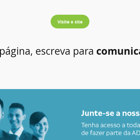
Visite o site
 página, escreva para
comunic