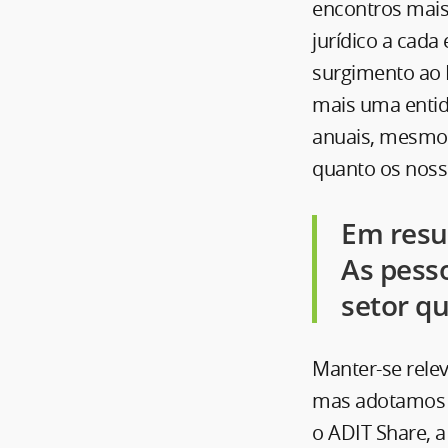
encontros mais 
jurídico a cada
surgimento ao I
mais uma entid
anuais, mesmo 
quanto os nosso
Em resu
As pess
setor q
Manter-se rele
mas adotamos a
o ADIT Share, a