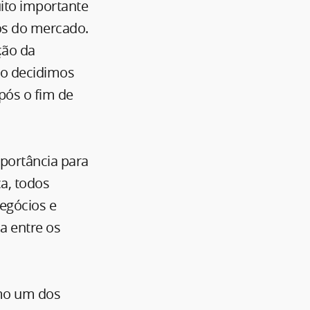
uito importante
xos do mercado.
ção da
do decidimos
após o fim de
portância para
ca, todos
egócios e
a entre os
omo um dos