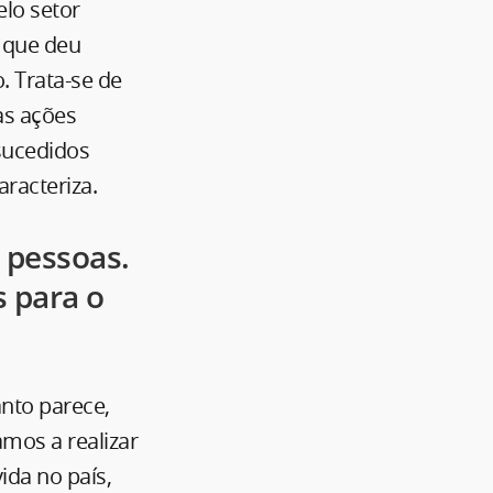
elo setor
o que deu
. Trata-se de
as ações
sucedidos
racteriza.
 pessoas.
 para o
nto parece,
mos a realizar
ida no país,