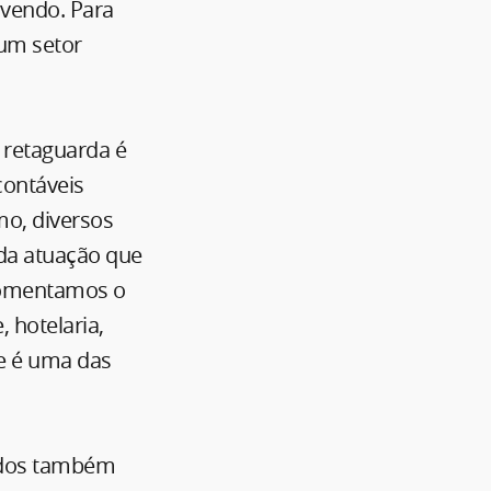
vendo. Para
 um setor
 retaguarda é
contáveis
mo, diversos
 da atuação que
 fomentamos o
 hotelaria,
ue é uma das
tados também