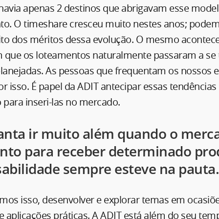
, havia apenas 2 destinos que abrigavam esse mode
. O timeshare cresceu muito nestes anos; podem
to dos méritos dessa evolução. O mesmo acontec
que os loteamentos naturalmente passaram a se 
anejadas. As pessoas que frequentam os nossos e
r isso. É papel da ADIT antecipar essas tendências 
para inseri-las no mercado.
anta ir muito além quando o merc
onto para receber determinado pro
abilidade sempre esteve na pauta
mos isso, desenvolver e explorar temas em ocasiõ
e aplicações práticas. A ADIT está além do seu te