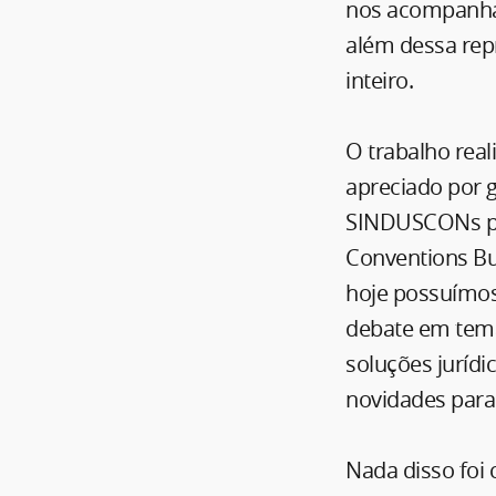
nos acompanha
além dessa repr
inteiro.
O trabalho real
apreciado por 
SINDUSCONs pel
Conventions Bur
hoje possuímos
debate em tema
soluções jurídi
novidades para
Nada disso foi