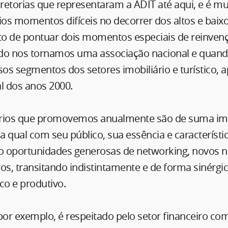
iretorias que representaram a ADIT até aqui, e é m
ios momentos difíceis no decorrer dos altos e bai
sto de pontuar dois momentos especiais de reinven
do nos tornamos uma associação nacional e quan
sos segmentos dos setores imobiliário e turístico, 
l dos anos 2000.
ários que promovemos anualmente são de suma im
 qual com seu público, sua essência e característi
 oportunidades generosas de networking, novos n
os, transitando indistintamente e de forma sinérgic
o e produtivo.
 por exemplo, é respeitado pelo setor financeiro c