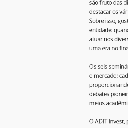
são fruto das d
destacar os vár
Sobre isso, go
entidade: quan
atuar nos diver
uma era no fina
Os seis semin
o mercado; cada
proporcionando
debates pioneir
meios acadêmic
O ADIT Invest,