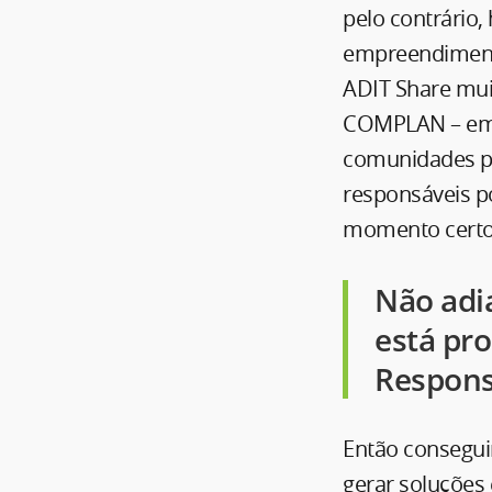
pelo contrário
empreendimento
ADIT Share mui
COMPLAN – em 
comunidades pl
responsáveis po
momento certo 
Não adi
está pr
Respons
Então consegui
gerar soluções 