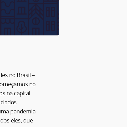
es no Brasil –
m. Começamos no
s na capital
ociados
e uma pandemia
dos eles, que