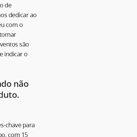
lo de
os dedicar ao
eu com o
tornar
ventos são
e indicar o
ado não
duto.
.
es-chave para
mpo, com 15